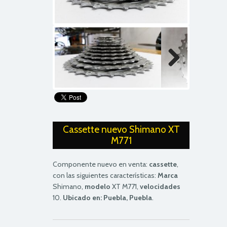
Next
Next
Cassette nuevo Shimano XT
M771
Componente nuevo en venta:
cassette
,
con las siguientes características:
Marca
Shimano,
modelo
XT M771,
velocidades
10.
Ubicado en: Puebla, Puebla
.