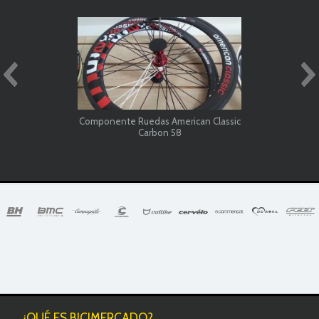
Componente Ruedas American Classic
Carbon 58
¿QUÉ ES BICIMERCADO?