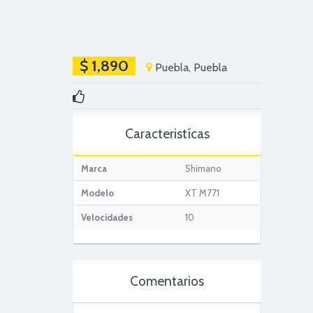
$ 1,890
Puebla, Puebla
Caracteristícas
Marca
Shimano
Modelo
XT M771
Velocidades
10
Comentarios