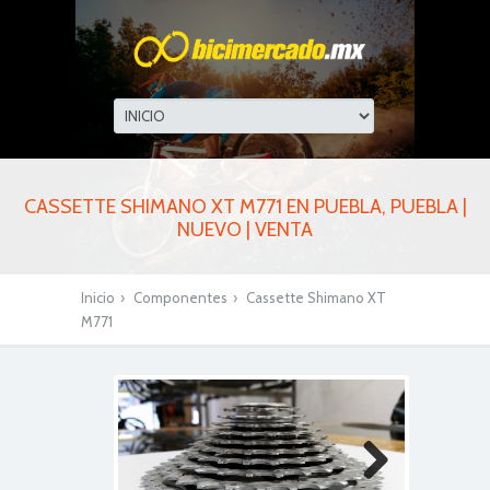
CASSETTE SHIMANO XT M771 EN PUEBLA, PUEBLA |
NUEVO | VENTA
Inicio
›
Componentes
›
Cassette Shimano XT
M771