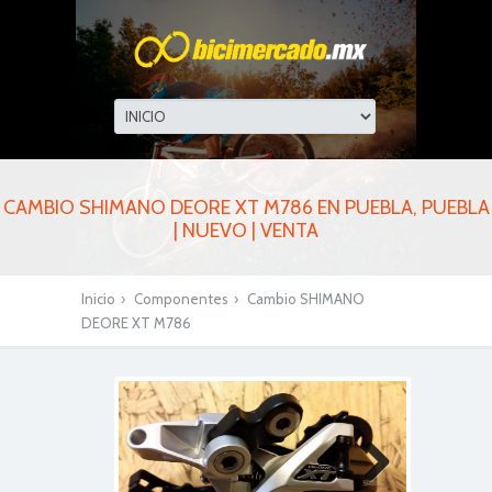
CAMBIO SHIMANO DEORE XT M786 EN PUEBLA, PUEBLA
| NUEVO | VENTA
Inicio
›
Componentes
›
Cambio SHIMANO
DEORE XT M786